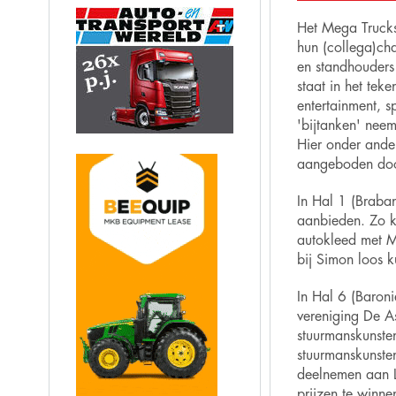
Het Mega Trucks
hun (collega)cha
en standhouders
staat in het tek
entertainment, s
'bijtanken' neem
Hier onder ande
aangeboden door
In Hal 1 (Braban
aanbieden. Zo k
autokleed met M
bij Simon loos k
In Hal 6 (Baroni
vereniging De A
stuurmanskunste
stuurmanskunste
deelnemen aan Le
prijzen te winne