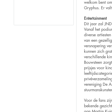
welkom bent om 
Gryphus. Er valt
Entertainment
Dit jaar zal JND
Vanaf het podiu
diverse
artieste
van een gezelli
versnapering ver
kunnen zich
grat
verschillende ki
Bouwsteen zorgt
prijsjes voor kin
leeftijdscategori
privéverzamelin
vereniging De As
stuurmanskunste
Voor de fans zij
bekende
gezich
aan Martijn Kuip