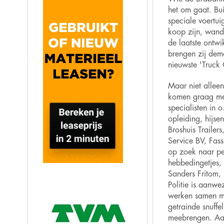
het
om gaat.
Bu
speciale voertu
koop zijn,
wande
de laatste ontwi
brengen zij dem
nieuwste 'Truck 
Maar niet alleen
komen graag
met
specialisten in o.
opleiding, hijse
Broshuis Trailer
Service BV, Fass
op zoek naar pe
hebbedingetjes,
Sanders Fritom,
Politie is aanwe
werken samen me
getrainde snuffe
meebrengen. Aan