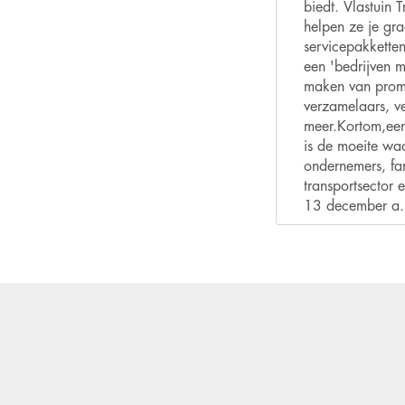
biedt. Vlastuin
helpen ze je g
servicepakketten
een 'bedrijven m
maken van promo
verzamelaars, v
meer.Kortom,een
is de moeite waa
ondernemers, fam
transportsector
13 december a.s