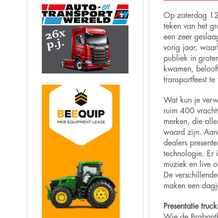
Op zaterdag 12
teken van het g
een zeer geslaa
vorig jaar, waar
publiek in grote
kwamen, belooft
transportfeest t
Wat kun je verw
ruim 400 vracht
merken, die all
waard zijn. Aan
dealers presente
technologie. Er
muziek en live o
De verschillende
maken een dagje
Presentatie truc
Wie de Brabanth