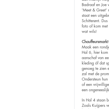
Badraaf en Joe 
'Meet & Greet' 
staat een uitge
Schitterønt. Dus
foto of kom met 
wat wils!
Chauffeursmarkt
Maak een rondje
Hal 6, hier kom 
aanschaf van ee
kleding óf dat sp
genoeg te zien 
zal met de promo
Ondersteun hun 
of een vrijwilli
een ongeneeslijke
In Hal 4 staan 
Zoals Kuijpers v