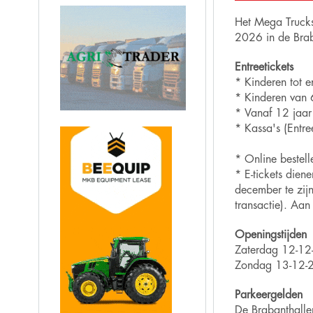
Het Mega Trucks
2026 in de Brab
Entreetickets
* Kinderen tot e
* Kinderen van 
* Vanaf 12 jaar
* Kassa's (Entr
* Online bestell
* E-tickets dien
december te zijn
transactie). Aa
Openingstijden
Zaterdag 12-12
Zondag 13-12-2
Parkeergelden
De Brabanthalle