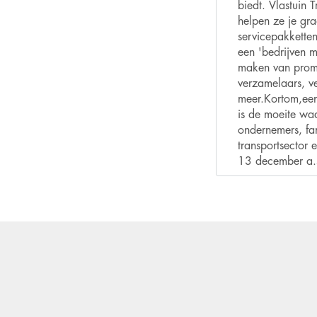
biedt. Vlastuin
helpen ze je g
servicepakketten
een 'bedrijven m
maken van promo
verzamelaars, v
meer.Kortom,een
is de moeite waa
ondernemers, fam
transportsector
13 december a.s