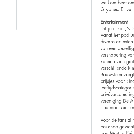
welkom bent om 
Gryphus. Er valt
Entertainment
Dit jaar zal JND
Vanaf het podiu
diverse
artieste
van een gezelli
versnapering ver
kunnen zich
grat
verschillende ki
Bouwsteen zorgt
prijsjes voor kin
leeftijdscategori
privéverzamelin
vereniging De As
stuurmanskunste
Voor de fans zij
bekende
gezich
aan Martijn Kuip