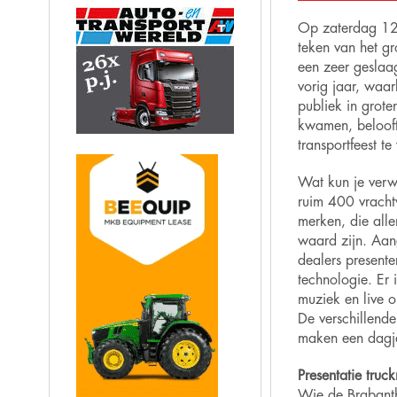
Op zaterdag 12
teken van het g
een zeer geslaa
vorig jaar, waar
publiek in grote
kwamen, belooft
transportfeest t
Wat kun je verw
ruim 400 vracht
merken, die all
waard zijn. Aan
dealers presente
technologie. Er
muziek en live o
De verschillende
maken een dagje
Presentatie truc
Wie de Brabanth