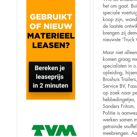
het
om gaat.
Bu
speciale voertu
koop zijn,
wande
de laatste ontwi
brengen zij dem
nieuwste 'Truck 
Maar niet alleen
komen graag
met
specialisten in o.
opleiding, hijse
Broshuis Trailer
Service BV, Fass
op zoek naar pe
hebbedingetjes,
Sanders Fritom,
Politie is aanwe
werken samen me
getrainde snuffe
meebrengen. Aan