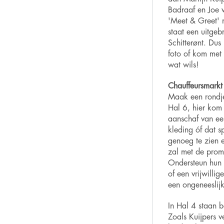
Badraaf en Joe 
'Meet & Greet' 
staat een uitge
Schitterønt. Dus
foto of kom met 
wat wils!
Chauffeursmarkt
Maak een rondje
Hal 6, hier kom 
aanschaf van ee
kleding óf dat sp
genoeg te zien 
zal met de promo
Ondersteun hun 
of een vrijwilli
een ongeneeslijke
In Hal 4 staan 
Zoals Kuijpers v