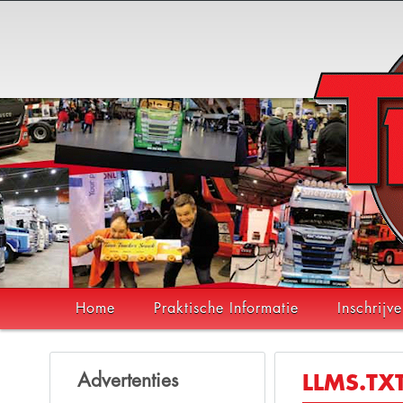
Home
Praktische Informatie
Inschrijv
Advertenties
LLMS.TX